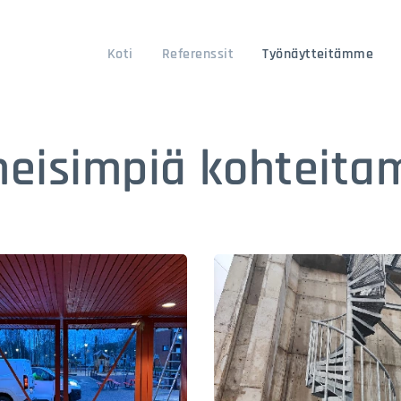
Koti
Referenssit
Työnäytteitämme
meisimpiä kohteit