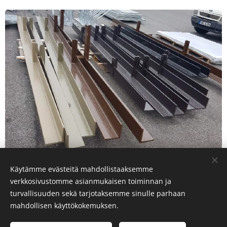
Käytämme evästeitä mahdollistaaksemme
verkkosivustomme asianmukaisen toiminnan ja
turvallisuuden sekä tarjotaksemme sinulle parhaan
© Teräsel Engineering Oy 2026 Kaikki oikeudet pidätetään
mahdollisen käyttökokemuksen.
Käyttöehdot |
Tietosuojakäytäntö