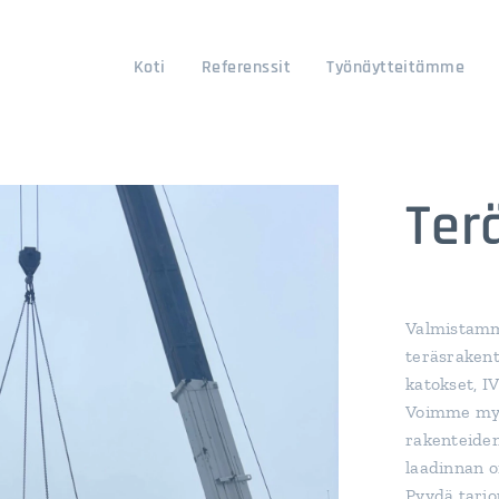
Koti
Referenssit
Työnäytteitämme
Ter
Valmistamme
teräsrakent
katokset, I
Voimme myö
rakenteiden
laadinnan 
Pyydä tar