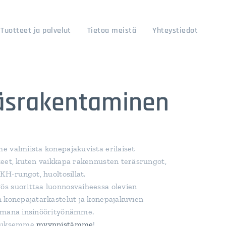
Tuotteet ja palvelut
Tietoa meistä
Yhteystiedot
äsrakentaminen
 valmiista konepajakuvista erilaiset
eet, kuten vaikkapa rakennusten teräsrungot,
VKH-rungot, huoltosillat.
s suorittaa luonnosvaiheessa olevien
 konepajatarkastelut ja konepajakuvien
omana insinöörityönämme.
jouksemme
myynnistämme
!