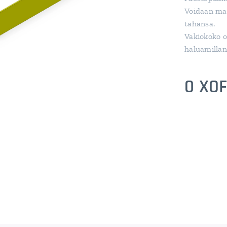
Voidaan ma
tahansa.
Vakiokoko 
haluamillan
0
XO