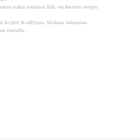
alata mihin muuhun RAL värikartan sävyyn
on A=300, B=485mm. Voidaan valmistaa
ne mitoilla.
F