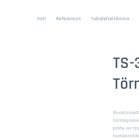
Koti
Referenssit
Työnäytteitämme
TS-
Tör
Ruostumatt
törmäyssuoj
pinta on ty
tuotantotilo