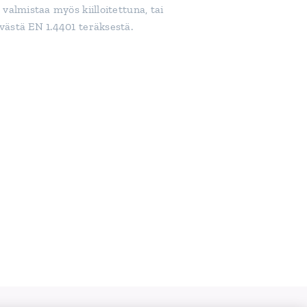
 valmistaa myös kiilloitettuna, tai
ästä EN 1.4401 teräksestä.
F